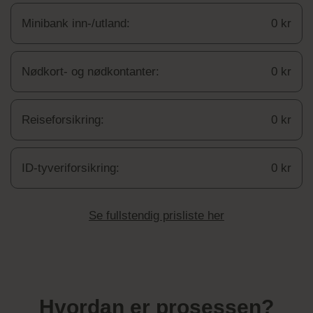
Minibank inn-/utland:
0 kr
Nødkort- og nødkontanter:
0 kr
Reiseforsikring:
0 kr
ID-tyveriforsikring:
0 kr
Se fullstendig prisliste her
Hvordan er prosessen?