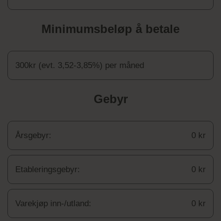
Minimumsbeløp å betale
300kr (evt. 3,52-3,85%) per måned
Gebyr
Årsgebyr:
0 kr
Etableringsgebyr:
0 kr
Varekjøp inn-/utland:
0 kr