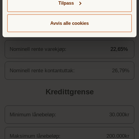
Tilpass
Prisliste kredittkort
Avvis alle cookies
Rente
Nominell rente varekjøp:
22,65%
Nominell rente kontantuttak:
26,79%
Kredittgrense
Minimum lånebeløp:
30.000kr
Maksimum lånebeløp:
200.000kr