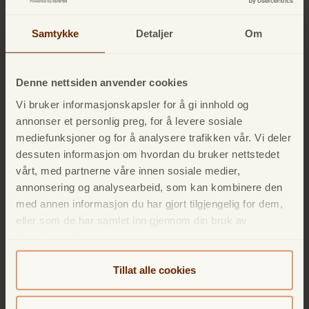
Eksklusive fordeler og tilbud
Samtykke
Detaljer
Om
TF Bank Mastercard er et kredittkort med fordeler. Som
kunde får du tilgang til et av Norges mest
omfattende
Denne nettsiden anvender cookies
rabattprogrammer
.
Vi bruker informasjonskapsler for å gi innhold og
annonser et personlig preg, for å levere sosiale
✔ Spar penger på alt fra hoteller, leiebil og bespisning
mediefunksjoner og for å analysere trafikken vår. Vi deler
til shopping og underholdning.
dessuten informasjon om hvordan du bruker nettstedet
vårt, med partnerne våre innen sosiale medier,
✔ Flere hundre fordeler og inntil 30% rabatt
annonsering og analysearbeid, som kan kombinere den
✔ Helt gratis og inkludert i ditt kredittkort
med annen informasjon du har gjort tilgjengelig for dem,
eller som de har samlet inn gjennom din bruk av
tjenestene deres.
Søk om kredittkort
Tillat alle cookies