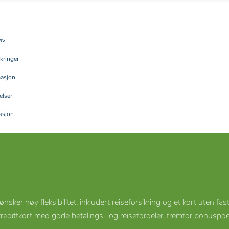
t
av
ikringer
masjon
lser
asjon
sker høy fleksibilitet, inkludert reiseforsikring og et kort uten fa
 kredittkort med gode betalings- og reisefordeler, fremfor bonusp