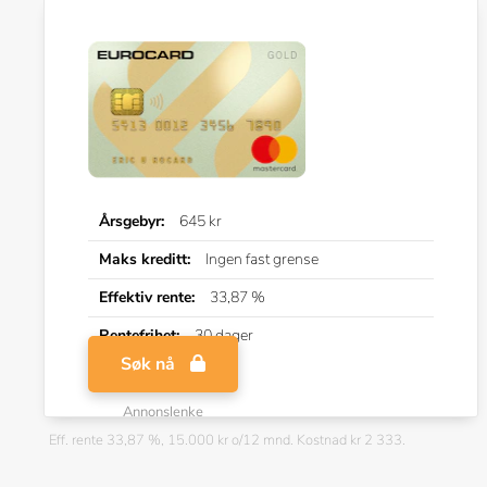
Årsgebyr:
645 kr
Maks kreditt:
Ingen fast grense
Effektiv rente:
33,87 %
Rentefrihet:
30 dager
Søk nå
Annonslenke
Eff. rente 33,87 %, 15.000 kr o/12 mnd. Kostnad kr 2 333.