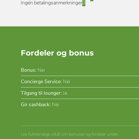
Ingen betalingsanmerkninger
Fordeler og bonus
Bonus:
Nei
Concierge Service:
Nei
Tilgang til lounger:
Ja
Gir cashback:
Nei
Les fullstendige vilkår om bonuser og fordeler under.