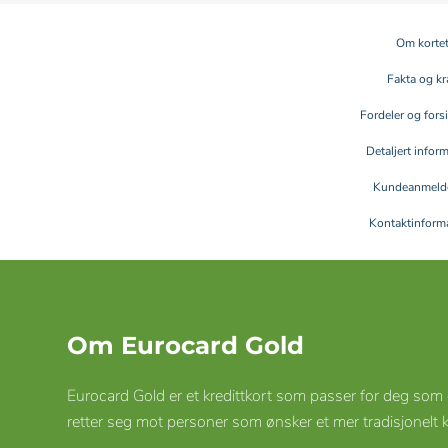
Om korte
Fakta og kr
Fordeler og fors
Detaljert infor
Kundeanmelde
Kontaktinform
Om Eurocard Gold
Eurocard Gold er et kredittkort som passer for deg som øn
retter seg mot personer som ønsker et mer tradisjonelt