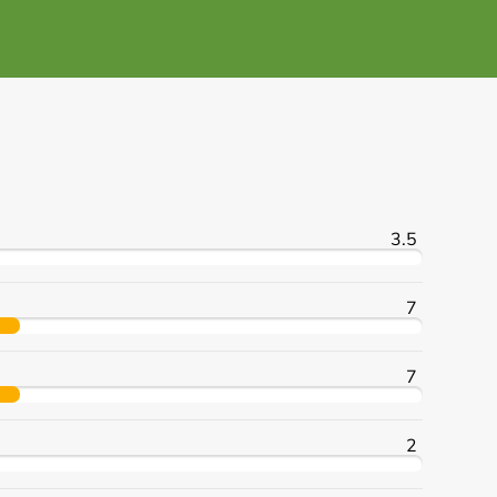
3.5
7
7
2