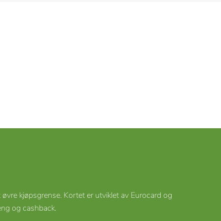
st øvre kjøpsgrense. Kortet er utviklet av Eurocard og
oeng og cashback.