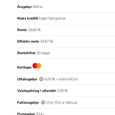
Årsgebyr
645 kr
Maks kreditt
Ingen fast grense
Rente
19,80 %
Effektiv rente
33,87 %
Rentefrihet
30 dager
Korttype
Uttaksgebyr
4,00 % + (minst 60 kr)
Valutapåslag i utlandet
2,00 %
Fakturagebyr
15 kr (0 kr e-faktura)
Purregebyr
35 kr