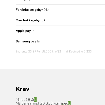
Forsinkelsesgebyr
0 kr
Overtrekksgebyr
0 kr
Apple pay
Ja
Samsung pay
Ja
Eff. rente 33,87 %, 15.000 kr o/12 mnd. Kostnad kr 2 333.
Krav
Minst 18 år
Må tjene minst 20 833 kr/måned