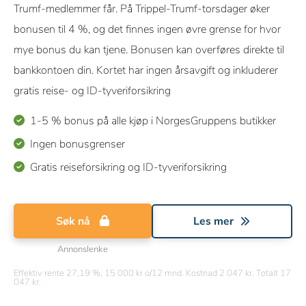
Trumf-medlemmer får. På Trippel-Trumf-torsdager øker
bonusen til 4 %, og det finnes ingen øvre grense for hvor
mye bonus du kan tjene. Bonusen kan overføres direkte til
bankkontoen din. Kortet har ingen årsavgift og inkluderer
gratis reise- og ID-tyveriforsikring
1-5 % bonus på alle kjøp i NorgesGruppens butikker
Ingen bonusgrenser
Gratis reiseforsikring og ID-tyveriforsikring
Søk nå
Les mer
Annonslenke
Effektiv rente 27,19 %, 15 000 kr o/12 mnd. Kostnad 2 047 kr. Totalt 17
047 kr.