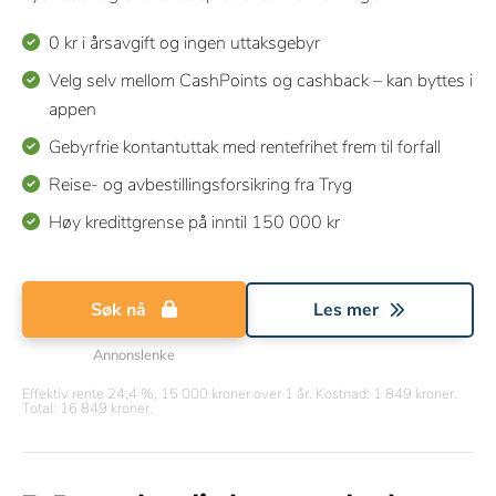
0 kr i årsavgift og ingen uttaksgebyr
Velg selv mellom CashPoints og cashback – kan byttes i
appen
Gebyrfrie kontantuttak med rentefrihet frem til forfall
Reise- og avbestillingsforsikring fra Tryg
Høy kredittgrense på inntil 150 000 kr
Søk nå
Les mer
Annonslenke
Effektiv rente 24,4 %, 15 000 kroner over 1 år. Kostnad: 1 849 kroner.
Total: 16 849 kroner.