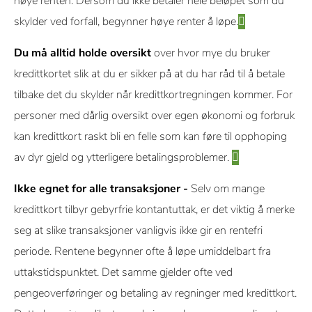
høye renten. Dersom du ikke betaler hele beløpet som du
skylder ved forfall, begynner høye renter å løpe.
Du må alltid holde oversikt
over hvor mye du bruker
kredittkortet slik at du er sikker på at du har råd til å betale
tilbake det du skylder når kredittkortregningen kommer. For
personer med dårlig oversikt over egen økonomi og forbruk
kan kredittkort raskt bli en felle som kan føre til opphoping
av dyr gjeld og ytterligere betalingsproblemer.
Ikke egnet for alle transaksjoner -
Selv om mange
kredittkort tilbyr gebyrfrie kontantuttak, er det viktig å merke
seg at slike transaksjoner vanligvis ikke gir en rentefri
periode. Rentene begynner ofte å løpe umiddelbart fra
uttakstidspunktet. Det samme gjelder ofte ved
pengeoverføringer og betaling av regninger med kredittkort.