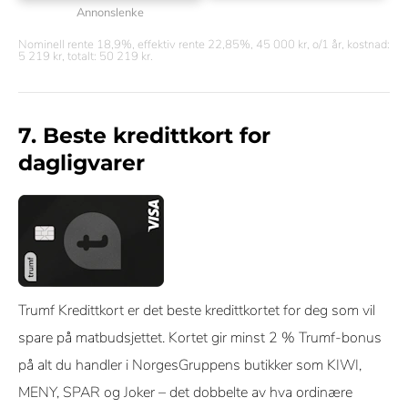
Annonslenke
Nominell rente 18,9%, effektiv rente 22,85%, 45 000 kr, o/1 år, kostnad:
5 219 kr, totalt: 50 219 kr.
7. Beste kredittkort for
dagligvarer
Trumf Kredittkort er det beste kredittkortet for deg som vil
spare på matbudsjettet. Kortet gir minst 2 % Trumf-bonus
på alt du handler i NorgesGruppens butikker som KIWI,
MENY, SPAR og Joker – det dobbelte av hva ordinære