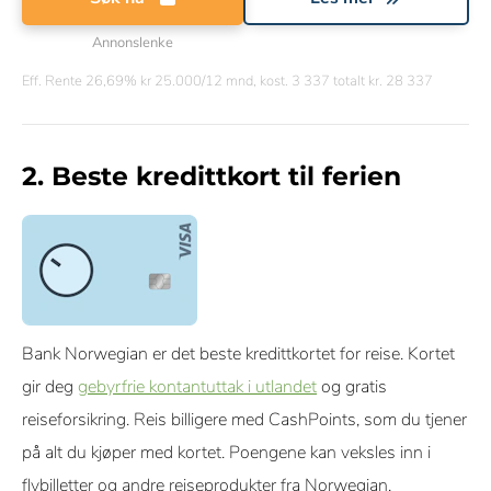
Annonslenke
Eff. Rente 26,69% kr 25.000/12 mnd, kost. 3 337 totalt kr. 28 337
2. Beste kredittkort til ferien
Bank Norwegian er det beste kredittkortet for reise. Kortet
gir deg
gebyrfrie kontantuttak i utlandet
og gratis
reiseforsikring. Reis billigere med CashPoints, som du tjener
på alt du kjøper med kortet. Poengene kan veksles inn i
flybilletter og andre reiseprodukter fra Norwegian.