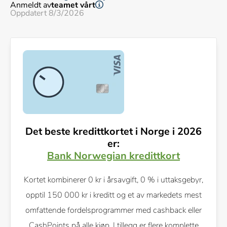
Anmeldt av
teamet vårt
Oppdatert 8/3/2026
Det beste kredittkortet i Norge i 2026
er:
Bank Norwegian kredittkort
Kortet kombinerer 0 kr i årsavgift, 0 % i uttaksgebyr,
opptil 150 000 kr i kreditt og et av markedets mest
omfattende fordelsprogrammer med cashback eller
CashPoints på alle kjøp. I tillegg er flere komplette