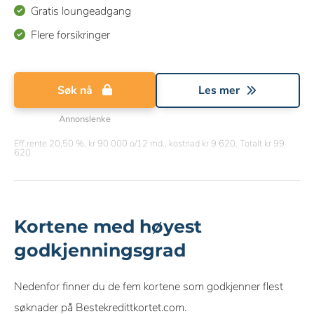
Gratis loungeadgang
Flere forsikringer
Søk nå
Les mer
Annonslenke
Eff.rente 20,50 %, kr 90 000 o/12 md., kostnad kr 9 620. Totalt kr 99
620
Kortene med høyest
godkjenningsgrad
Nedenfor finner du de fem kortene som godkjenner flest
søknader på Bestekredittkortet.com.