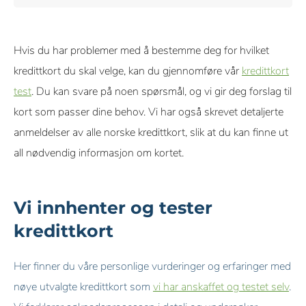
deg flere fordeler i tillegg til lavere pumpepris.
forhandlere.
Du kan fint bruke et kredittkort som buffer for dager med
Hvis du har problemer med å bestemme deg for hvilket
økonomiske utfordringer. Er dette hovedmotivet, må du se
kredittkort du skal velge, kan du gjennomføre vår
kredittkort
på hvor mange rentefrie dager du får. Sjekk i tillegg hvor høy
test
. Du kan svare på noen spørsmål, og vi gir deg forslag til
renten er på beløp som ikke er betalt ved utgangen av den
kort som passer dine behov. Vi har også skrevet detaljerte
rentefrie perioden.
anmeldelser av alle norske kredittkort, slik at du kan finne ut
all nødvendig informasjon om kortet.
Vi innhenter og tester
kredittkort
Her finner du våre personlige vurderinger og erfaringer med
nøye utvalgte kredittkort som
vi har anskaffet og testet selv
.