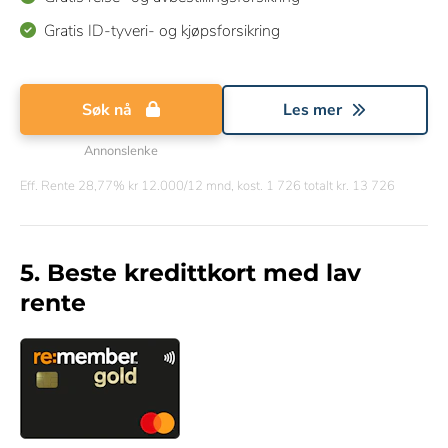
Gratis ID-tyveri- og kjøpsforsikring
Søk nå
Les mer
Annonslenke
Eff. Rente 28,77% kr 12.000/12 mnd, kost. 1 726 totalt kr. 13 726
5. Beste kredittkort med lav
rente