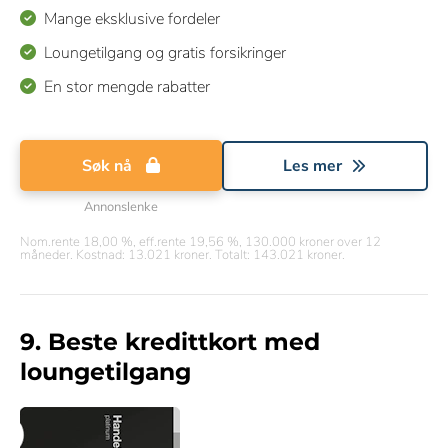
Mange eksklusive fordeler
Loungetilgang og gratis forsikringer
En stor mengde rabatter
Søk nå
Les mer
Annonslenke
Nom.rente 18,00 %, eff.rente 19,56 %, 130.000 kroner over 12
måneder. Kostnad: 13.021 kroner. Totalt: 143.021 kroner.
9. Beste kredittkort med
loungetilgang