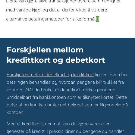
Dette kan gjøre slike transaksjoner dyrere sammenlignet
med vanlige kjøp, og det er derfor viktig å vurdere
alternative betalingsmetoder for slike formål.
Forskjellen mellom
kredittkort og debetkort
Forskjellen mellom debetkort og kredittkort
ligger i hvordan
betalingen behandles og hvordan pengene blir trukket fra
kontoen. Når du bruker et debetkort trekkes pengene
umiddelbart fra bankkontoen som er tilknyttet kortet. Dette
betyr at du kun kan bruke det beløpet som er tilgjengelig på
kontoen.
Med et kredittkort, derimot, kan du kjøpe varer eller
tjenester på kreditt. I praksis låner du pengene du handler