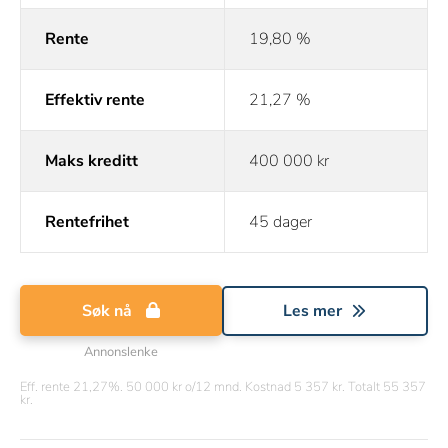
Rente
19,80 %
Effektiv rente
21,27 %
Maks kreditt
400 000 kr
Rentefrihet
45 dager
Søk nå
Les mer
Annonslenke
Eff. rente 21,27%. 50 000 kr o/12 mnd. Kostnad 5 357 kr. Totalt 55 357
kr.