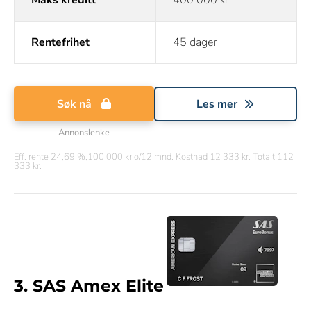
Maks kreditt
400 000 kr
Rentefrihet
45 dager
Søk nå
Les mer
Annonslenke
Eff. rente 24,69 %,100 000 kr o/12 mnd. Kostnad 12 333 kr. Totalt 112
333 kr.
3. SAS Amex Elite