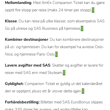
Mellomlanding
: Med AmEx Companion Ticket kan du gjøre
opptil fire stopp per reise (maks 24 timer per stopp).
Klasse
: Du kan reise på ulike klasser, som eksempelvis SAS
Go på utreise og SAS Business på hjemreise.
Kombiner destinasjoner
: Du kan kombinere destinasjoner
på ut- og hjemreisen. Du kan for eksempel ha avreise Oslo-
Nice, og hjemreise Paris-Oslo.
Lavere avgifter med SAS
: Skatter og avgifter er lavere for
reiser med SAS enn med Skyteam.
Gyldighet:
Companion Ticket er gyldig ut det kalenderåret
den er opptjent, pluss ett år utover dette igjen.
Forhåndsbestilling:
Billetter med SAS EuroBonus slippes
maks 330 dager før avreise, ved andre tilfeller kan