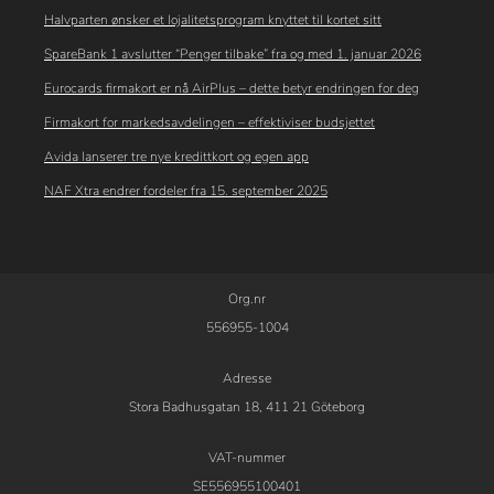
Halvparten ønsker et lojalitetsprogram knyttet til kortet sitt
SpareBank 1 avslutter “Penger tilbake” fra og med 1. januar 2026
Eurocards firmakort er nå AirPlus – dette betyr endringen for deg
Firmakort for markedsavdelingen – effektiviser budsjettet
Avida lanserer tre nye kredittkort og egen app
NAF Xtra endrer fordeler fra 15. september 2025
Org.nr
556955-1004
Adresse
Stora Badhusgatan 18, 411 21 Göteborg
VAT-nummer
SE556955100401