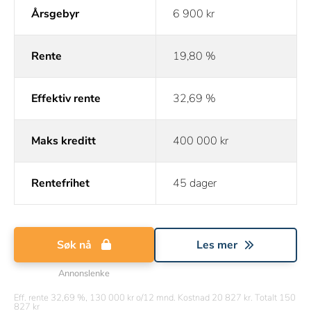
Årsgebyr
6 900 kr
Rente
19,80 %
Effektiv rente
32,69 %
Maks kreditt
400 000 kr
Rentefrihet
45 dager
Søk nå
Les mer
Annonslenke
Eff. rente 32,69 %, 130 000 kr o/12 mnd. Kostnad 20 827 kr. Totalt 150
827 kr