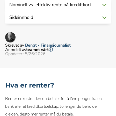
Nominell vs. effektiv rente på kredittkort
Sideinnhold
Nominell rente
er den grunnleggende renten du
betaler for den utestående saldoen på kortet, vanligvis
Hva er renter?
Hva er forskjellen mellom nominell og effektiv rente?
uttrykt som en årlig prosentsats (årlig nominell rente).
Hva er normal rente på kredittkort?
Rentefri period
Skrevet av
Bengt - Finansjournalist
Effektiv rente
er den totale kostnaden for å bruke
Regneeksempel
Anmeldt av
teamet vårt
Problemet med rentes rente
Oppdatert 5/26/2026
kredittkortet, uttrykt som en årlig prosentsats. Den
Vanlige spørsmål
inkluderer ikke bare den nominelle renten på det
beløpet du skylder, men også alle andre kostnader og
gebyrer knyttet til kortet.
Hva er renter?
Renter er kostnaden du betaler for å låne penger fra en
bank eller et kredittkortselskap. Jo lenger du beholder
gjelden, desto mer renter må du betale.