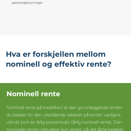
personopplysninger
Hva er forskjellen mellom
nominell og effektiv rente?
Nominell rente
Nominell rente på kredittkort er den grunnleggende renten
du betaler for den utestående saldoen på kortet, vanligvis
uttrykt som en årlig prosentsats (årlig nominell rente). Den
nominelle renten inkluderer kun renten på det lånte beløpet,