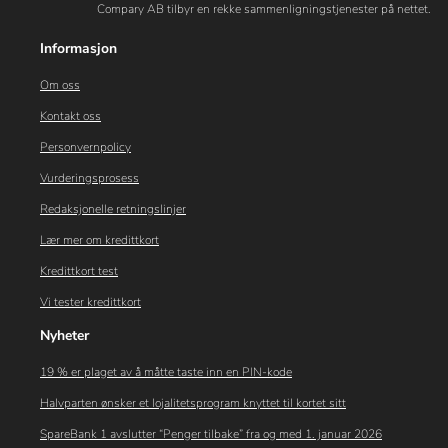
Compary AB tilbyr en rekke sammenligningstjenester på nettet.
Informasjon
Om oss
Kontakt oss
Personvernpolicy
Vurderingsprosess
Redaksjonelle retningslinjer
Lær mer om kredittkort
Kredittkort test
Vi tester kredittkort
Nyheter
19 % er plaget av å måtte taste inn en PIN-kode
Halvparten ønsker et lojalitetsprogram knyttet til kortet sitt
SpareBank 1 avslutter “Penger tilbake” fra og med 1. januar 2026