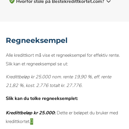
Hvorfor stole på Bestekredittkortet.com?
100+ kredittkort anmeldt og vurdert av vårt team av eksperter
10+ års erfaring med å dekke kredittkort og personlig økonomi
Regneeksempel
Objektive & omfattende vurderingskriterier
Alle kredittkort må vise et regneeksempel for effektiv rente.
Vårt innhold om kredittkort, inkludert vurderinger og
Slik kan et regneeksempel se ut:
anbefalinger, kontrolleres av et team av skribenter og redaktører
som spesialiserer seg på kredittkort. Hver skribent og redaktør
Kredittbeløp kr 25.000 nom. rente 19,90 %, eff. rente
følger
våre strenge retningslinjer
for redaksjonell integritet.
Les
21,82 %, kost. 2.776 totalt kr. 27.776.
om hvordan vi vurderer kredittkort her.
Slik kan du tolke regneeksemplet:
Vi mottar provisjon fra enkelte samarbeidspartnere når du søker
eller klikker via våre lenker. Dette gjør det mulig for oss å tilby
Kredittbeløp kr 25.000
:
Dette er beløpet du bruker med
tjenesten kostnadsfritt, men påvirker ikke våre vurderinger,
kredittkortet.