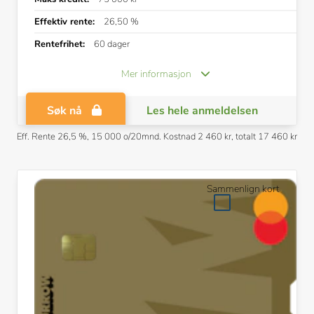
Effektiv rente:
26,50 %
Rentefrihet:
60 dager
Mer informasjon
Søk nå
Les hele anmeldelsen
Eff. Rente 26,5 %, 15 000 o/20mnd. Kostnad 2 460 kr, totalt 17 460 kr
Annonslenke
Sammenlign kort