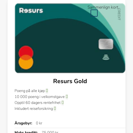
Sammenlign kort
Resurs Gold
Poeng på alle kjøp
10 000 poeng i velkomstgave
Opptil 60 dagers rentefrihet
Inkludert reiseforsikring
Årsgebyr:
0 kr
Maks kreditt:
75 000 kr