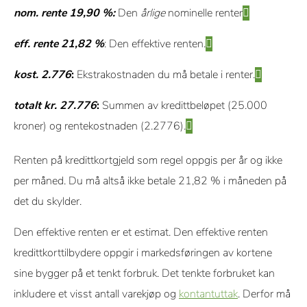
rangeringer eller anbefalinger.
nom. rente 19,90 %:
Den
årlige
nominelle renter
eff. rente 21,82 %
: Den effektive renten.
kost. 2.776
:
Ekstrakostnaden du må betale i renter.
totalt kr. 27.776
:
Summen av kredittbeløpet (25.000
kroner) og rentekostnaden (2.2776).
Renten på kredittkortgjeld som regel oppgis per år og ikke
per måned. Du må altså ikke betale 21,82 % i måneden på
det du skylder.
Den effektive renten er et estimat. Den effektive renten
kredittkorttilbydere oppgir i markedsføringen av kortene
sine bygger på et tenkt forbruk. Det tenkte forbruket kan
inkludere et visst antall varekjøp og
kontantuttak
. Derfor må