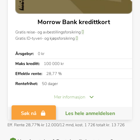
Morrow Bank kredittkort
Gratis reise- og avbestillingsforsikring
Gratis ID-tyveri- og kjøpsforsikring
Årsgebyr:
0 kr
Maks kreditt:
100 000 kr
Effektiv rente:
28,77 %
Rentefrihet:
50 dager
Mer informasjon
Søk nå
Les hele anmeldelsen
Eff. Rente 28,77% kr 12.000/12 mnd, kost. 1 726 totalt kr. 13 726
Annonslenke