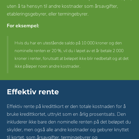
uten å ta hensyn til andre kostnader som årsavgifter,
etableringsgebyrer, eller termingebyrer.
For eksempel:
Hvis du har en utestående saldo på 10 000 kroner og den 
nominelle renten er 20 %, vil du i løpet av et år betale 2 000 
kroner i renter, forutsatt at beløpet ikke blir nedbetalt og at det 
ikke påløper noen andre kostnader.
Effektiv rente
Effektiv rente på kredittkort er den totale kostnaden for å
bruke kredittkortet, uttrykt som en årlig prosentsats. Den
inkluderer ikke bare den nominelle renten på det beløpet du
skylder, men også alle andre kostnader og gebyrer knyttet
til kortet, som årsavgifter, termingebyrer og