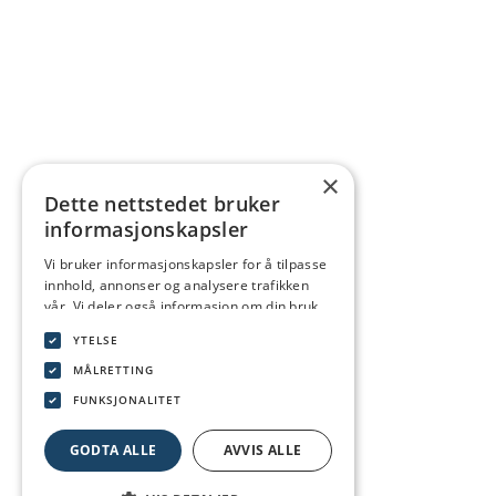
×
Dette nettstedet bruker
informasjonskapsler
Vi bruker informasjonskapsler for å tilpasse
innhold, annonser og analysere trafikken
vår. Vi deler også informasjon om din bruk
av nettstedet vårt med våre annonserings-
YTELSE
og analysepartnere som kan kombinere den
med annen informasjon du har gitt dem
MÅLRETTING
eller som de har samlet inn fra din bruk av
FUNKSJONALITET
tjenestene deres.
Personvernerklæring
GODTA ALLE
AVVIS ALLE