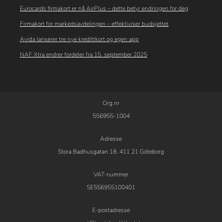
Eurocards firmakort er nå AirPlus – dette betyr endringen for deg
Firmakort for markedsavdelingen – effektiviser budsjettet
Avida lanserer tre nye kredittkort og egen app
NAF Xtra endrer fordeler fra 15. september 2025
Org.nr
556955-1004
Adresse
Stora Badhusgatan 18, 411 21 Göteborg
VAT-nummer
SE556955100401
E-postadresse