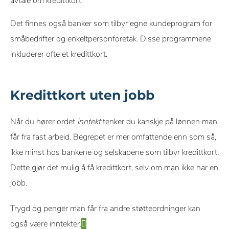
avtale om kredittkort.
tjenesten kostnadsfritt, men påvirker ikke våre vurderinger,
rangeringer eller anbefalinger.
Det finnes også banker som tilbyr egne kundeprogram for
småbedrifter og enkeltpersonforetak. Disse programmene
inkluderer ofte et kredittkort.
Kredittkort uten jobb
Når du hører ordet
inntekt
tenker du kanskje på lønnen man
får fra fast arbeid. Begrepet er mer omfattende enn som så,
ikke minst hos bankene og selskapene som tilbyr kredittkort.
Dette gjør det mulig å få kredittkort, selv om man ikke har en
jobb.
Trygd og penger man får fra andre støtteordninger kan
også være inntekter.