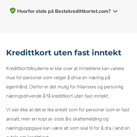
Hvorfor stole på Bestekredittkortet.com?
100+ kredittkort anmeldt og vurdert av vårt team av eksperter
10+ års erfaring med å dekke kredittkort og personlig økonomi
Kredittkort uten fast inntekt
Objektive & omfattende vurderingskriterier
Kredittkorttilbyderne er klar over at inntektene kan variere
Vårt innhold om kredittkort, inkludert vurderinger og
mye for personer som velger å drive en næring på
anbefalinger, kontrolleres av et team av skribenter og redaktører
egenhånd. Derfor er det mulig for frilansere og personlig
som spesialiserer seg på kredittkort. Hver skribent og redaktør
næringsdrivende å få kredittkort uten fast inntekt.
følger
våre strenge retningslinjer
for redaksjonell integritet.
Les
om hvordan vi vurderer kredittkort her.
Vi sier ikke at det er like enkelt som for personer som er fast
ansatt, men en kopi av siste års skattemelding og
Vi mottar provisjon fra enkelte samarbeidspartnere når du søker
næringsoppgave kan være alt som skal til for å dra i land en
eller klikker via våre lenker. Dette gjør det mulig for oss å tilby