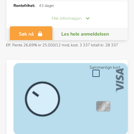
Rentefrihet:
43 dager
Mer informasjon
Søk nå
Les hele anmeldelsen
Eff. Rente 26,69% kr 25.000/12 mnd, kost. 3 337 totalt kr. 28 337
Annonslenke
Sammenlign kort