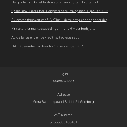
Halvparten ønsker et lojalitetsprogram knyttet til kortet sitt
SpareBank 1 avslutter “Penger tilbake” fra og med 1. januar 2026
Eurocards firmakort er nå AirPlus – dette betyr endringen for deg
Firmakort for markedsavdelingen – effektiviser budsjettet
Avida lanserer tre nye kredittkort og egen app
NAF Xtra endrer fordeler fra 15. september 2025
Org.nr
556955-1004
Adresse
Stora Badhusgatan 18, 411 21 Göteborg
VAT-nummer
SE556955100401