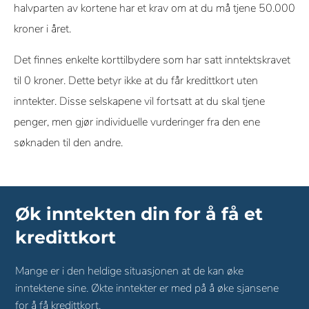
halvparten av kortene har et krav om at du må tjene 50.000
kroner i året.
Det finnes enkelte korttilbydere som har satt inntektskravet
til 0 kroner. Dette betyr ikke at du får kredittkort uten
inntekter. Disse selskapene vil fortsatt at du skal tjene
penger, men gjør individuelle vurderinger fra den ene
søknaden til den andre.
Øk inntekten din for å få et
kredittkort
Mange er i den heldige situasjonen at de kan øke
inntektene sine. Økte inntekter er med på å øke sjansene
for å få kredittkort.