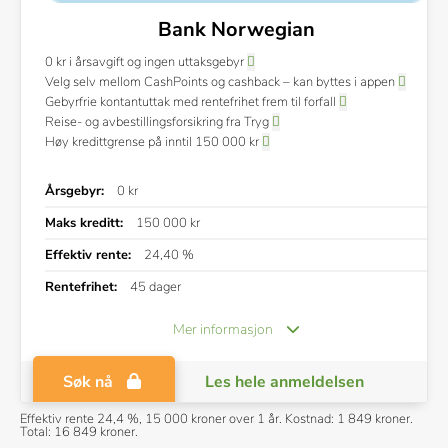
Bank Norwegian
0 kr i årsavgift og ingen uttaksgebyr
Velg selv mellom CashPoints og cashback – kan byttes i appen
Gebyrfrie kontantuttak med rentefrihet frem til forfall
Reise- og avbestillingsforsikring fra Tryg
Høy kredittgrense på inntil 150 000 kr
Årsgebyr:
0 kr
Maks kreditt:
150 000 kr
Effektiv rente:
24,40 %
Rentefrihet:
45 dager
Mer informasjon
Søk nå
Les hele anmeldelsen
Effektiv rente 24,4 %, 15 000 kroner over 1 år. Kostnad: 1 849 kroner.
Annonslenke
Total: 16 849 kroner.