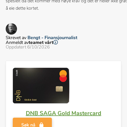
spesielt da det kommer med høye krav og det er heller ikke grat
å eie dette kortet.
Skrevet av
Bengt - Finansjournalist
Anmeldt av
teamet vårt
Oppdatert 6/10/2026
DNB SAGA Gold Mastercard
Søk nå