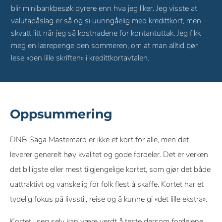
blir minibankbesøk dyrere enn hva jeg liker. Jeg visste at
valutapåslag er så og si uunngåelig med kredittkort, men
skvatt litt når jeg så kostnadene for kontantuttak. Jeg fikk
meg en lærepenge den sommeren, om at man alltid bør
lese «den lille skriften» i kredittkortavtalen.
Oppsummering
DNB Saga Mastercard er ikke et kort for alle, men det
leverer generelt høy kvalitet og gode fordeler. Det er verken
det billigste eller mest tilgjengelige kortet, som gjør det både
uattraktivt og vanskelig for folk flest å skaffe. Kortet har et
tydelig fokus på livsstil, reise og å kunne gi «det lille ekstra».
Kortet i seg selv kan være verdt å teste dersom fordelene