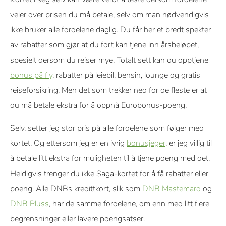
veier over prisen du må betale, selv om man nødvendigvis
ikke bruker alle fordelene daglig. Du får her et bredt spekter
av rabatter som gjør at du fort kan tjene inn årsbeløpet,
spesielt dersom du reiser mye. Totalt sett kan du opptjene
bonus på fly
, rabatter på leiebil, bensin, lounge og gratis
reiseforsikring. Men det som trekker ned for de fleste er at
du må betale ekstra for å oppnå Eurobonus-poeng.
Selv, setter jeg stor pris på alle fordelene som følger med
kortet. Og ettersom jeg er en ivrig
bonusjeger
, er jeg villig til
å betale litt ekstra for muligheten til å tjene poeng med det.
Heldigvis trenger du ikke Saga-kortet for å få rabatter eller
poeng. Alle DNBs kredittkort, slik som
DNB Mastercard
og
DNB Pluss
, har de samme fordelene, om enn med litt flere
begrensninger eller lavere poengsatser.