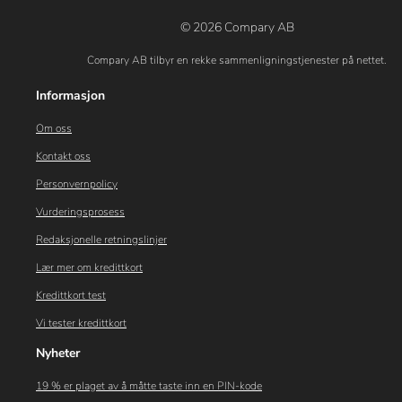
© 2026 Compary AB
Compary AB tilbyr en rekke sammenligningstjenester på nettet.
Informasjon
Om oss
Kontakt oss
Personvernpolicy
Vurderingsprosess
Redaksjonelle retningslinjer
Lær mer om kredittkort
Kredittkort test
Vi tester kredittkort
Nyheter
19 % er plaget av å måtte taste inn en PIN-kode