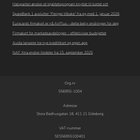
Halvparten ønsker et lojalitetsprogram knyttet til kortet sitt
SpareBank 1 avslutter “Penger tilbake” fra og med 1. januar 2026
Eurocards firmakort er nå AirPlus – dette betyr endringen for deg
Firmakort for markedsavdelingen – effektiviser budsjettet
Avida lanserer tre nye kredittkort og egen app
NAF Xtra endrer fordeler fra 15. september 2025
Org.nr
556955-1004
Adresse
Stora Badhusgatan 18, 411 21 Göteborg
VAT-nummer
SE556955100401