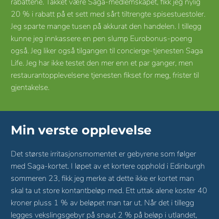
rabattene. Takket være Saga-medlemskapet, fikk jeg nylig
20 % i rabatt på et sett med sårt tiltrengte spisestuestoler.
Jeg sparte mange tusen på akkurat den handelen. I tillegg
kunne jeg innkassere en pen slump Eurobonus-poeng
også. Jeg liker også tilgangen til concierge-tjenesten Saga
Life. Jeg har ikke testet den mer enn et par ganger, men
restaurantopplevelsene tjenesten fikset for meg, frister til
gjentakelse.
Min verste opplevelse
Det største irritasjonsmomentet er gebyrene som følger
med Saga-kortet. I løpet av et kortere opphold i Edinburgh
sommeren 23, fikk jeg merke at dette ikke er kortet man
skal ta ut store kontantbeløp med. Ett uttak alene koster 40
kroner pluss 1 % av beløpet man tar ut. Når det i tillegg
legges vekslingsgebyr på snaut 2 % på beløp i utlandet,