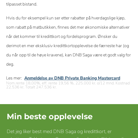
tilpasset bistand.
Hvis du for eksempel kun ser etter rabatter på hverdagslige kjøp,
som rabatt på matbutikken, finnes det mer økonomiske alternativer
når det kommer til kredittkort og fordelsprogram. Ønsker du
derimot en mer eksklusiv kredittkortopplevelse de færreste har (og
du når opp til de høye kravene), kan DNB Saga være et godt valg for
deg.
Les mer:
Anmeldelse av DNB Private Banking Mastercard
Nom.rente 18,00%, eff. rente 19,56 %, 225.000 kr. o/12 mnd. Kostnad
22.536 kr. Totalt 247.536 kr.
Min beste opplevelse
Det jeg liker best med DNB Saga og kredittkort, er