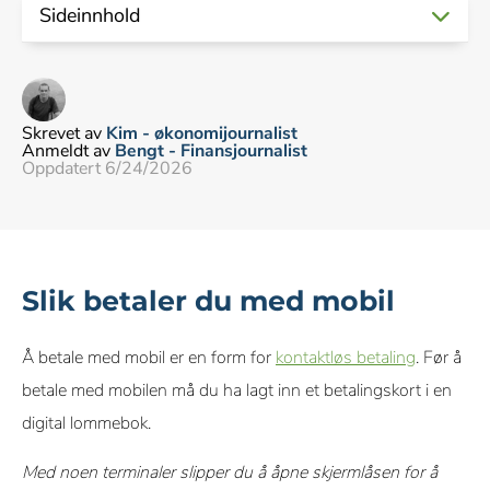
Sideinnhold
Legg vekk telefonen.
Trykk på «Add card» eller «Legg til kort»
Apple Pay
Skann kortet med telefonkameraet
Slik betaler du med mobil
Google Pay
Slik legger du til kredittkortet i mobilen din
Spiller mobilmodellen en rolle for mobilbetaling?
Følg instruksjonene på skjermen
Vipps
Ikke alle kort fungerer
Skrevet av
Kim - økonomijournalist
Sammenlign kredittkort og deres digitale
Anmeldt av
Bengt - Finansjournalist
lommebøker
Oppdatert 6/24/2026
Trumf Pay
Kan jeg betale uten kort?
Tips for smidigere mobilbetalinger
Kredittkortfordeler og mobilbetaling
Vanlige spørsmål
Slik betaler du med mobil
Å betale med mobil er en form for
kontaktløs betaling
. Før å
betale med mobilen må du ha lagt inn et betalingskort i en
digital lommebok.
Med noen terminaler slipper du å åpne skjermlåsen for å