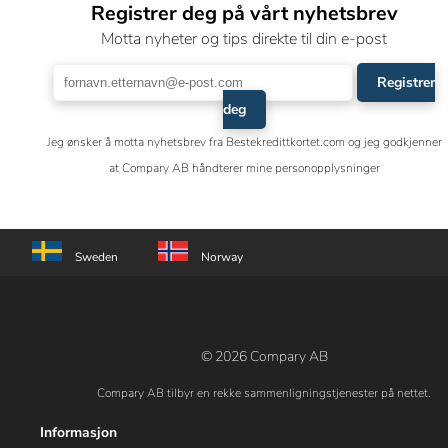
Registrer deg på vårt nyhetsbrev
Motta nyheter og tips direkte til din e-post
Registrer
deg
Jeg ønsker å motta nyhetsbrev fra Bestekredittkortet.com og jeg godkjenner
at Compary AB håndterer mine personopplysninger
Sweden
Norway
© 2026 Compary AB
Compary AB tilbyr en rekke sammenligningstjenester på nettet.
Informasjon