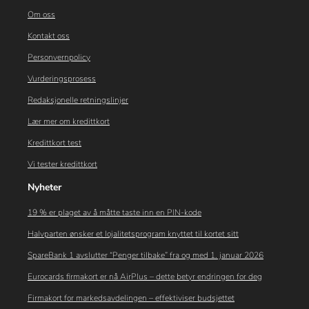
Om oss
Kontakt oss
Personvernpolicy
Vurderingsprosess
Redaksjonelle retningslinjer
Lær mer om kredittkort
Kredittkort test
Vi tester kredittkort
Nyheter
19 % er plaget av å måtte taste inn en PIN-kode
Halvparten ønsker et lojalitetsprogram knyttet til kortet sitt
SpareBank 1 avslutter “Penger tilbake” fra og med 1. januar 2026
Eurocards firmakort er nå AirPlus – dette betyr endringen for deg
Firmakort for markedsavdelingen – effektiviser budsjettet