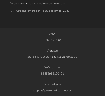
Avida lanserer tre nye kredittkort og egen app
NAF Xtra endrer fordeler fra 15. september 2025
Org.nr
556955-1004
Adresse
Stora Badhusgatan 18, 411 21 Göteborg
VAT-nummer
SE556955100401
E-postadresse
support@bestekredittkortet.com