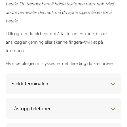
betale. Du trenger bare å holde telefonen nært nok. Med
andre terminaler derimot, må du åpne skjermlåsen for å
betale.
I tillegg kan du bli bedt om å taste inn en kode, bruke
ansiktsgjenkjenning eller skanne fingeravtrykket på
telefonen.
Hvis betalingen mislykkes, er det flere ting du kan prøve:
Sjekk terminalen
Finn ut om terminalen faktisk støtter betaling med mobil. Se
Lås opp telefonen
etter om den har et merke for NFC (Near Field
Communication).