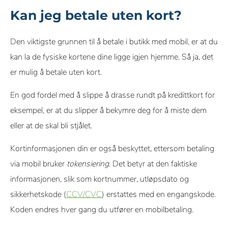
En annen grunn kan være at korttilbyderne har
egne
kortselskapene mene at avgiften er for høy slik at de velger
Kan jeg betale uten kort?
løsninger for kontaktløs betaling. Et eksempel på dette er
å
ikke
støtte digitale lommebøker.
banker som har egne mobilapper som lar kundene betale
Den viktigste grunnen til å betale i butikk med mobil, er at du
med telefon.
kan la de fysiske kortene dine ligge igjen hjemme. Så ja, det
er mulig å betale uten kort.
En god fordel med å slippe å drasse rundt på kredittkort for
eksempel, er at du slipper å bekymre deg for å miste dem
eller at de skal bli stjålet.
Kortinformasjonen din er også beskyttet, ettersom betaling
via mobil bruker
tokensiering
. Det betyr at den faktiske
informasjonen, slik som kortnummer, utløpsdato og
sikkerhetskode (
CCV/CVC
) erstattes med en engangskode.
Koden endres hver gang du utfører en mobilbetaling.