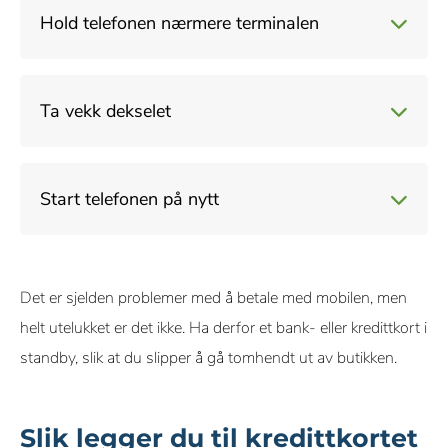
Det kan hende at skjermlåsen hindrer betalingen. Lås opp
Hold telefonen nærmere terminalen
telefonen og prøv igjen.
Terminalen kommuniserer med en antenne i telefonen. Jo
Ta vekk dekselet
nærmere antennen er terminalen, desto bedre
kommuniserer de.
Det kan hende telefondekselet forstyrrer kommunikasjonen,
Start telefonen på nytt
ikke minst hvis det inneholder betalingskort.
En omstart av telefonen kan hjelpe både antennen og den
Det er sjelden problemer med å betale med mobilen, men
digitale lommeboken med å fungere bedre.
helt utelukket er det ikke. Ha derfor et bank- eller kredittkort i
standby, slik at du slipper å gå tomhendt ut av butikken.
Slik legger du til kredittkortet