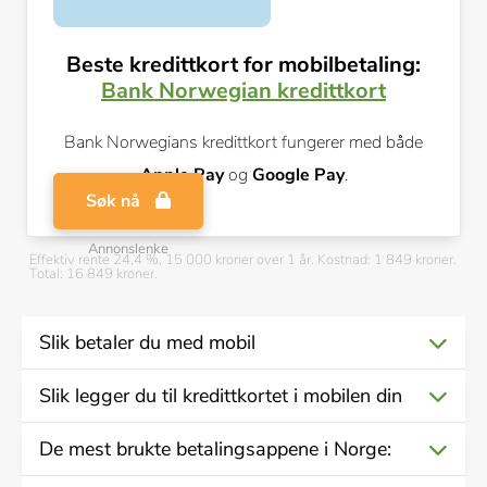
Beste kredittkort for mobilbetaling:
Bank Norwegian kredittkort
Bank Norwegians kredittkort fungerer med både
Apple Pay
og
Google Pay
.
Søk nå
Annonslenke
Effektiv rente 24,4 %, 15 000 kroner over 1 år. Kostnad: 1 849 kroner.
Total: 16 849 kroner.
Slik betaler du med mobil
Slik legger du til kredittkortet i mobilen din
Hold telefonen nært betalingsterminalen.
De mest brukte betalingsappene i Norge:
Vent på en bekreftelse på at betalingen er utført.
Finn eller last ned lommebok- eller «Wallet»-appen