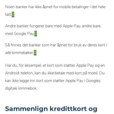
Noen banker har ikke åpnet for mobile betalinger i det hele
tatt.
Andre banker fungerer bare med Apple Pay, andre bare
med Google Pay.
Så finnes det banker som har åpnet for bruk av deres kort i
alle
lommebøker.
Har du, for eksempel, et kort som støtter Apple Pay og en
Android-telefon, kan du
ikke
betale med kort på mobil. Du
kan ikke legge inn kort som støtter Apple Pay i Googles
digitale lommebok.
Sammenlign kredittkort og