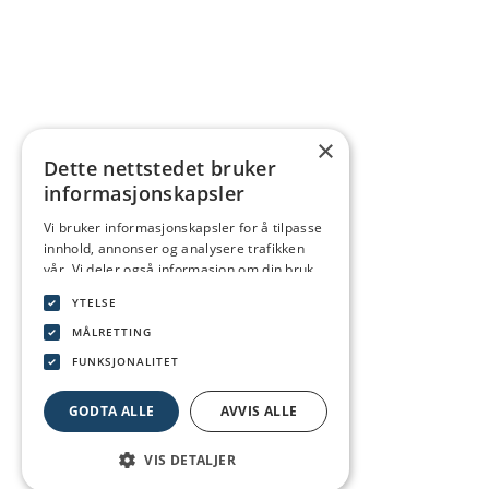
×
Dette nettstedet bruker
informasjonskapsler
Vi bruker informasjonskapsler for å tilpasse
innhold, annonser og analysere trafikken
vår. Vi deler også informasjon om din bruk
av nettstedet vårt med våre annonserings-
YTELSE
og analysepartnere som kan kombinere den
med annen informasjon du har gitt dem
MÅLRETTING
eller som de har samlet inn fra din bruk av
FUNKSJONALITET
tjenestene deres.
Personvernerklæring
GODTA ALLE
AVVIS ALLE
VIS DETALJER