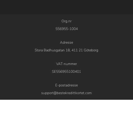
Org.nr
556955-1004
Adresse
Stora Badhusgatan 18, 411 21 Göteborg
VAT-nummer
SE556955100401
E-postadresse
support@bestekredittkortet.com