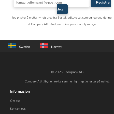
Registrer
deg
Jeg ønsker å motta nyhetsbrev fra Bestekredittkortet.com og jeg godkjenner
at Compary AB håndterer mine personopplysninger
Sweden
Norway
© 2026 Compary AB
Compary AB tilbyr en rekke sammenligningstjenester på nettet.
Informasjon
Om oss
Kontakt oss