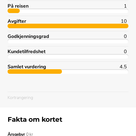
På reisen
1
Avgifter
10
Godkjenningsgrad
0
Kundetilfredshet
0
Samlet vurdering
4.5
Kortrangering
Fakta om kortet
Årsgebyr
0 kr