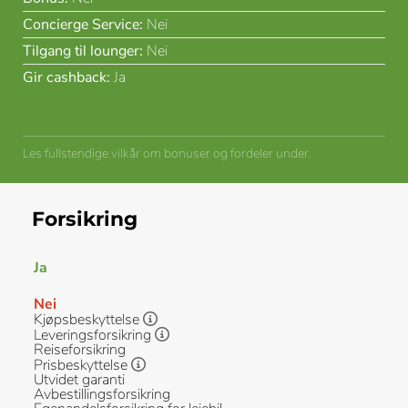
Concierge Service:
Nei
Tilgang til lounger:
Nei
Gir cashback:
Ja
Les fullstendige vilkår om bonuser og fordeler under.
Forsikring
Ja
Nei
Kjøpsbeskyttelse
Leveringsforsikring
Reiseforsikring
Prisbeskyttelse
Utvidet garanti
Avbestillingsforsikring