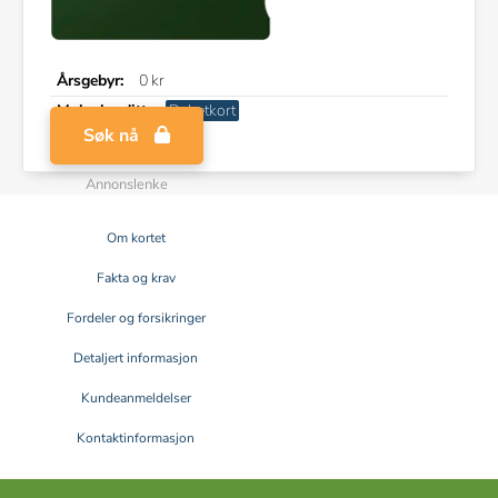
Årsgebyr:
0 kr
Maks kreditt:
Debetkort
Søk nå
Annonslenke
Om kortet
Fakta og krav
Fordeler og forsikringer
Detaljert informasjon
Kundeanmeldelser
Kontaktinformasjon