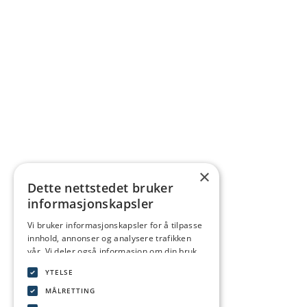
×
Dette nettstedet bruker
informasjonskapsler
Vi bruker informasjonskapsler for å tilpasse
innhold, annonser og analysere trafikken
vår. Vi deler også informasjon om din bruk
av nettstedet vårt med våre annonserings-
YTELSE
og analysepartnere som kan kombinere den
med annen informasjon du har gitt dem
MÅLRETTING
eller som de har samlet inn fra din bruk av