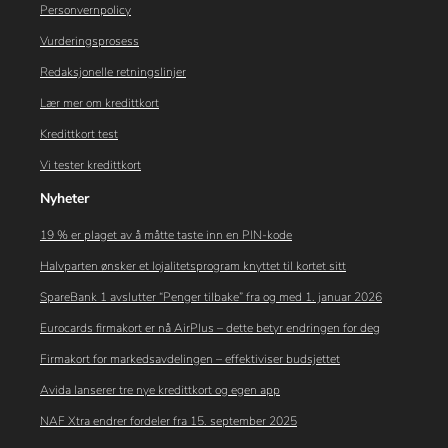
Personvernpolicy
Vurderingsprosess
Redaksjonelle retningslinjer
Lær mer om kredittkort
Kredittkort test
Vi tester kredittkort
Nyheter
19 % er plaget av å måtte taste inn en PIN-kode
Halvparten ønsker et lojalitetsprogram knyttet til kortet sitt
SpareBank 1 avslutter “Penger tilbake” fra og med 1. januar 2026
Eurocards firmakort er nå AirPlus – dette betyr endringen for deg
Firmakort for markedsavdelingen – effektiviser budsjettet
Avida lanserer tre nye kredittkort og egen app
NAF Xtra endrer fordeler fra 15. september 2025