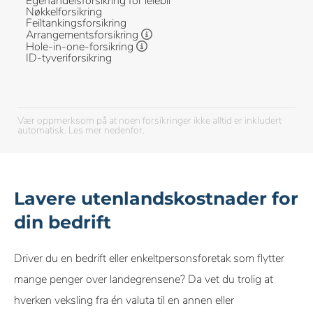
Egenandelsforsikring for leiebil
Nøkkelforsikring
Feiltankingsforsikring
Arrangementsforsikring
Hole-in-one-forsikring
ID-tyveriforsikring
Vær oppmerksom på at noen forsikringer ikke alltid er inkludert
automatisk. Les mer nedenfor.
Lavere utenlandskostnader for
din bedrift
Driver du en bedrift eller enkeltpersonsforetak som flytter
mange penger over landegrensene? Da vet du trolig at
hverken veksling fra én valuta til en annen eller