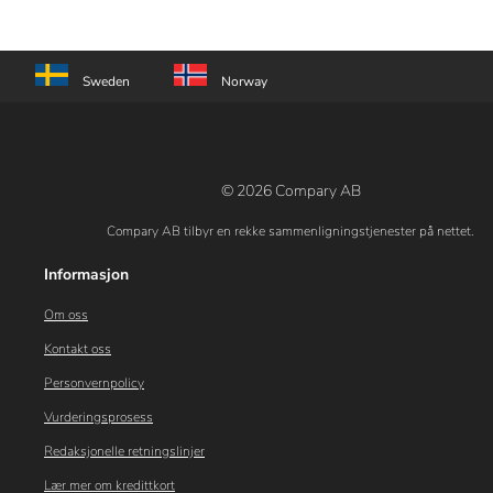
Sweden
Norway
© 2026 Compary AB
Compary AB tilbyr en rekke sammenligningstjenester på nettet.
Informasjon
Om oss
Kontakt oss
Personvernpolicy
Vurderingsprosess
Redaksjonelle retningslinjer
Lær mer om kredittkort