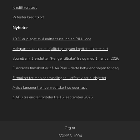
Kredittkort test
Vi tester kredittkort
Nyheter
19 % er plaget av å måtte taste inn en PIN-kode
Halvparten ønsker et lojalitetsprogram knyttet til kortet sitt
SpareBank 1 avslutter “Penger tilbake” fra og med 1. januar 2026
Eurocards firmakort er nå AirPlus – dette betyr endringen for deg
Firmakort for markedsavdelingen – effektiviser budsjettet
Avida lanserer tre nye kredittkort og egen app
NAF Xtra endrer fordeler fra 15. september 2025
Org.nr
556955-1004