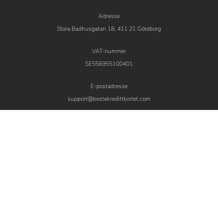
Adresse
Stora Badhusgatan 18, 411 21 Göteborg
VAT-nummer
SE556955100401
E-postadresse
support@bestekredittkortet.com