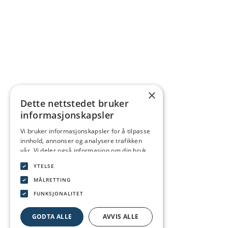
×
Dette nettstedet bruker
informasjonskapsler
Vi bruker informasjonskapsler for å tilpasse
innhold, annonser og analysere trafikken
vår. Vi deler også informasjon om din bruk
av nettstedet vårt med våre annonserings-
YTELSE
og analysepartnere som kan kombinere den
med annen informasjon du har gitt dem
MÅLRETTING
eller som de har samlet inn fra din bruk av
FUNKSJONALITET
tjenestene deres.
Personvernerklæring
GODTA ALLE
AVVIS ALLE