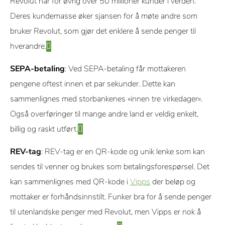
Revolut har for øvrig over 50 millioner kunder i verden.
Deres kundemasse øker sjansen for å møte andre som
bruker Revolut, som gjør det enklere å sende penger til
hverandre.
SEPA-betaling
: Ved SEPA-betaling får mottakeren
pengene oftest innen et par sekunder. Dette kan
sammenlignes med storbankenes «innen tre virkedager».
Også overføringer til mange andre land er veldig enkelt,
billig og raskt utført.
REV-tag
: REV-tag er en QR-kode og unik lenke som kan
sendes til venner og brukes som betalingsforespørsel. Det
kan sammenlignes med QR-kode i
Vipps
der beløp og
mottaker er forhåndsinnstilt. Funker bra for å sende penger
til utenlandske penger med Revolut, men Vipps er nok å