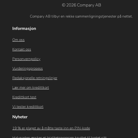
© 2026 Compary AB
Compary AB tilbyr en rekke sammenligningstjenester på nettet.
Informasjon
Om oss
Kontakt oss
Personvernpolicy
Vurderingsprosess
Redaksjonelle retningslinjer
Lær mer om kredittkort
Kredittkort test
Vi tester kredittkort
Nyheter
19 % er plaget av å måtte taste inn en PIN-kode
Halvparten ønsker et lojalitetsprogram knyttet til kortet sitt