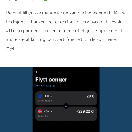
Revolut tilbyr ikke mange av de samme tjenestene du får fra
tradisjonelle banker. Det er derfor lite sannsynlig at Revolut
vil bli en primær bank. Det er derimot et godt supplement til
andre kredittkort og bankkort. Spesielt for de som reiser
mye.