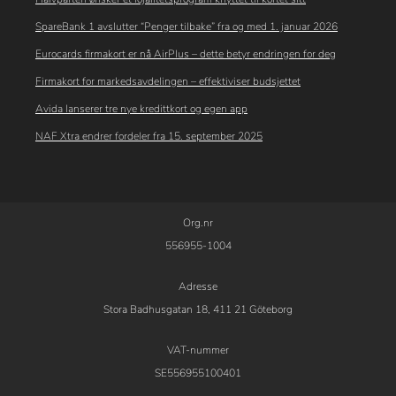
SpareBank 1 avslutter “Penger tilbake” fra og med 1. januar 2026
Eurocards firmakort er nå AirPlus – dette betyr endringen for deg
Firmakort for markedsavdelingen – effektiviser budsjettet
Avida lanserer tre nye kredittkort og egen app
NAF Xtra endrer fordeler fra 15. september 2025
Org.nr
556955-1004
Adresse
Stora Badhusgatan 18, 411 21 Göteborg
VAT-nummer
SE556955100401