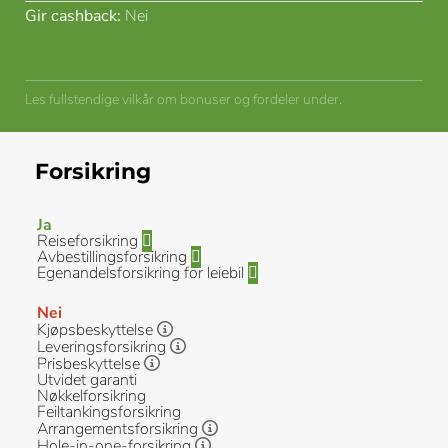
Gir cashback:
Nei
Les fullstendige vilkår om bonuser og fordeler under.
Forsikring
Ja
Reiseforsikring
Avbestillingsforsikring
Egenandelsforsikring for leiebil
Nei
Kjøpsbeskyttelse
Leveringsforsikring
Prisbeskyttelse
Utvidet garanti
Nøkkelforsikring
Feiltankingsforsikring
Arrangementsforsikring
Hole-in-one-forsikring