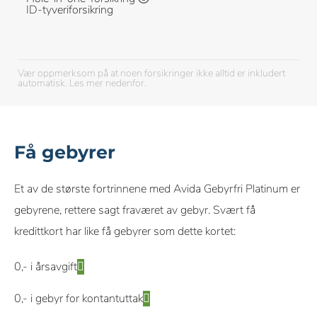
ID-tyveriforsikring
Vær oppmerksom på at noen forsikringer ikke alltid er inkludert
automatisk. Les mer nedenfor.
Få gebyrer
Et av de største fortrinnene med Avida Gebyrfri Platinum er
gebyrene, rettere sagt fraværet av gebyr. Svært få
kredittkort har like få gebyrer som dette kortet:
0,- i årsavgift
0,- i gebyr for kontantuttak