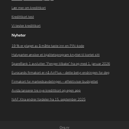
Lær mer om kredittkort
Kredittkort test
Vi tester kredittkort
Nyheter
19 % er plaget av å måtte taste inn en PIN-kode
Halvparten ønsker et lojalitetsprogram knyttet til kortet sitt
SpareBank 1 avslutter “Penger tilbake” fra og med 1. januar 2026
Eurocards firmakort er nå AirPlus – dette betyr endringen for deg
Firmakort for markedsavdelingen – effektiviser budsjettet
Avida lanserer tre nye kredittkort og egen app
NAF Xtra endrer fordeler fra 15. september 2025
Org.nr