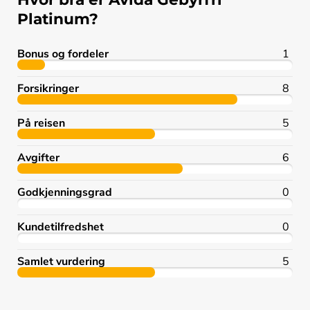
Platinum?
Bonus og fordeler
1
Forsikringer
8
På reisen
5
Avgifter
6
Godkjenningsgrad
0
Kundetilfredshet
0
Samlet vurdering
5