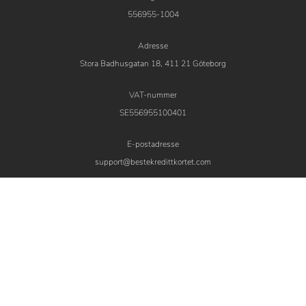
556955-1004
Adresse
Stora Badhusgatan 18, 411 21 Göteborg
VAT-nummer
SE556955100401
E-postadresse
support@bestekredittkortet.com