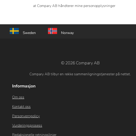
at Compary AB håndterer mine personopplysninger
Sweden
Norway
© 2026 Compary AB
Compary AB tilbyr en rekke sammenligningstjenester på nettet.
Informasjon
Om oss
Kontakt oss
Personvernpolicy
Vurderingsprosess
Redaksjonelle retningslinjer