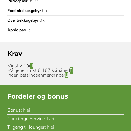
Purregebyr
35 kr
Forsinkelsesgebyr
0 kr
Overtrekksgebyr
0 kr
Apple pay
Ja
Krav
Minst 20 år
Må tjene minst 6 167 kr/måned
Ingen betalingsanmerkninger
Fordeler og bonus
Bonus:
Nei
Concierge Service:
Nei
Tilgang til lounger:
Nei