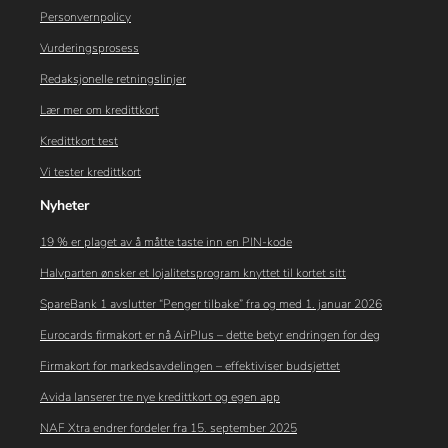
Personvernpolicy
Vurderingsprosess
Redaksjonelle retningslinjer
Lær mer om kredittkort
Kredittkort test
Vi tester kredittkort
Nyheter
19 % er plaget av å måtte taste inn en PIN-kode
Halvparten ønsker et lojalitetsprogram knyttet til kortet sitt
SpareBank 1 avslutter “Penger tilbake” fra og med 1. januar 2026
Eurocards firmakort er nå AirPlus – dette betyr endringen for deg
Firmakort for markedsavdelingen – effektiviser budsjettet
Avida lanserer tre nye kredittkort og egen app
NAF Xtra endrer fordeler fra 15. september 2025