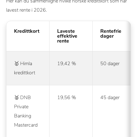
Her kan du sammenligne hvilke norske kredittkort som har
lavest rente i 2026.
Kredittkort
Laveste
Rentefrie
effektive
dager
rente
🥇 Himla
19,42 %
50 dager
kredittkort
🥈 DNB
19,56 %
45 dager
Private
Banking
Mastercard