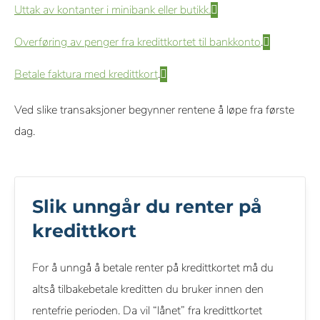
Uttak av kontanter i minibank eller butikk.
Overføring av penger fra kredittkortet til bankkonto
.
Betale faktura med kredittkort
.
Ved slike transaksjoner begynner rentene å løpe fra første
dag.
Slik unngår du renter på
kredittkort
For å unngå å betale renter på kredittkortet må du
altså tilbakebetale kreditten du bruker innen den
rentefrie perioden. Da vil “lånet” fra kredittkortet