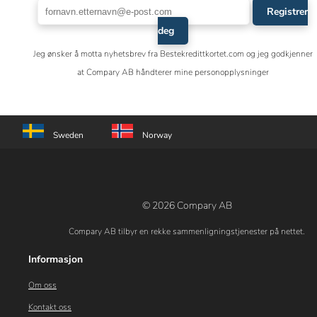
Registrer
deg
Jeg ønsker å motta nyhetsbrev fra Bestekredittkortet.com og jeg godkjenner
at Compary AB håndterer mine personopplysninger
Sweden
Norway
© 2026 Compary AB
Compary AB tilbyr en rekke sammenligningstjenester på nettet.
Informasjon
Om oss
Kontakt oss