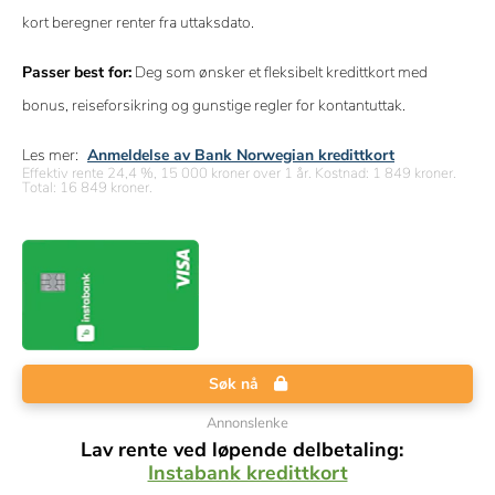
kort beregner renter fra uttaksdato.
Passer best for:
Deg som ønsker et fleksibelt kredittkort med
bonus, reiseforsikring og gunstige regler for kontantuttak.
Les mer:
Anmeldelse av Bank Norwegian kredittkort
Effektiv rente 24,4 %, 15 000 kroner over 1 år. Kostnad: 1 849 kroner.
Total: 16 849 kroner.
Søk nå
Annonslenke
Lav rente ved løpende delbetaling:
Instabank kredittkort