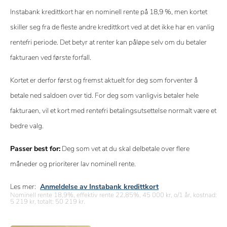
Instabank kredittkort har en nominell rente på 18,9 %, men kortet
skiller seg fra de fleste andre kredittkort ved at det ikke har en vanlig
rentefri periode. Det betyr at renter kan påløpe selv om du betaler
fakturaen ved første forfall.
Kortet er derfor først og fremst aktuelt for deg som forventer å
betale ned saldoen over tid. For deg som vanligvis betaler hele
fakturaen, vil et kort med rentefri betalingsutsettelse normalt være et
bedre valg.
Passer best for:
Deg som vet at du skal delbetale over flere
måneder og prioriterer lav nominell rente.
Les mer:
Anmeldelse av Instabank kredittkort
Nominell rente 18,9%, effektiv rente 22,85%, 45 000 kr, o/1 år, kostnad:
5 219 kr, totalt: 50 219 kr.