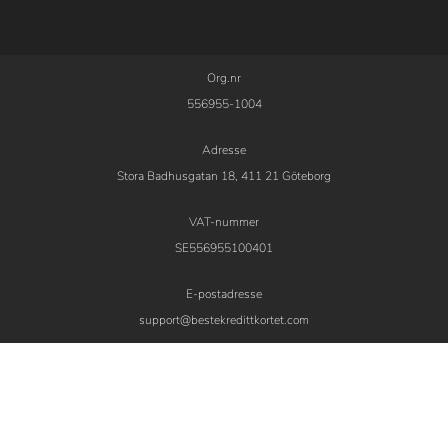
Org.nr
556955-1004
Adresse
Stora Badhusgatan 18, 411 21 Göteborg
VAT-nummer
SE556955100401
E-postadresse
support@bestekredittkortet.com