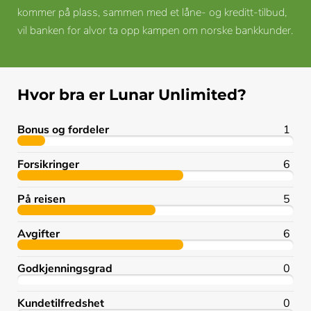
kommer på plass, sammen med et låne- og kreditt-tilbud,
vil banken for alvor ta opp kampen om norske bankkunder.
Hvor bra er Lunar Unlimited?
Bonus og fordeler
1
Forsikringer
6
På reisen
5
Avgifter
6
Godkjenningsgrad
0
Kundetilfredshet
0