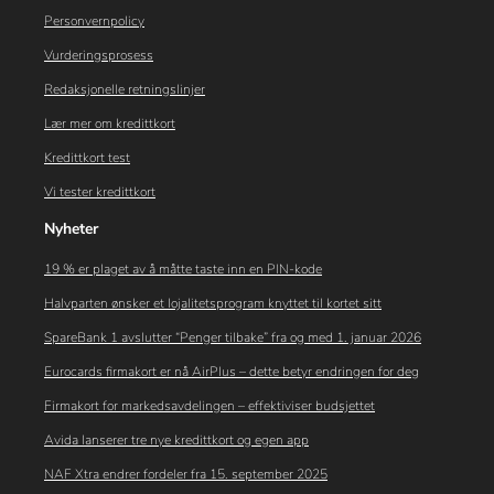
Personvernpolicy
Vurderingsprosess
Redaksjonelle retningslinjer
Lær mer om kredittkort
Kredittkort test
Vi tester kredittkort
Nyheter
19 % er plaget av å måtte taste inn en PIN-kode
Halvparten ønsker et lojalitetsprogram knyttet til kortet sitt
SpareBank 1 avslutter “Penger tilbake” fra og med 1. januar 2026
Eurocards firmakort er nå AirPlus – dette betyr endringen for deg
Firmakort for markedsavdelingen – effektiviser budsjettet
Avida lanserer tre nye kredittkort og egen app
NAF Xtra endrer fordeler fra 15. september 2025