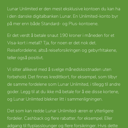
Lunar Unlimited er den mest eksklusive kontoen du kan ha
i den danske digitalbanken Lunar. En Unlimited-konto byr
på mer enn både Standard- og Plus-kontoene.
Er det verdt å betale snaut 190 kroner i måneden for et
Visa-kort i metall? Tja, for noen er det nok det.
Reisefordelene, altså reiseforsikringen og gebyrfritakene,
teller også positivt.
Vi sliter allikevel med å svelge månedskostnaden uten
forbehold. Det finnes kredittkort, for eksempel, som tilbyr
de samme fordelene som Lunar Unlimited, i tillegg til andre
goder. Legg til at du ikke må betale for å eie disse kortene,
og Lunar Unlimted blekner litt i sammenligningen.
Det som kan redde Lunar Unlimited-æren er ytterligere
fordeler. Cashback og flere rabatter, for eksempel. Eller
adgang til flyplasslounger og flere forsikringer. Hvis dette