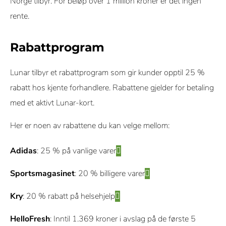
Norge tilbyr. For beløp over 1 million kroner er det ingen
rente.
Rabattprogram
Lunar tilbyr et rabattprogram som gir kunder opptil 25 %
rabatt hos kjente forhandlere. Rabattene gjelder for betaling
med et aktivt Lunar-kort.
Her er noen av rabattene du kan velge mellom:
Adidas
: 25 % på vanlige varer
Sportsmagasinet
: 20 % billigere varer
Kry
: 20 % rabatt på helsehjelp
HelloFresh
: Inntil 1.369 kroner i avslag på de første 5