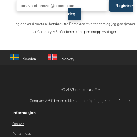
Registrer
deg
Jeg ønsker å motta nyhetsbrev fra Bestekredittkortet.com og jeg godkjenner
at Compary AB håndterer mine personopplysninger
Sweden
Norway
© 2026 Compary AB
Compary AB tilbyr en rekke sammenligningstjenester på nettet.
Informasjon
Om oss
Kontakt oss