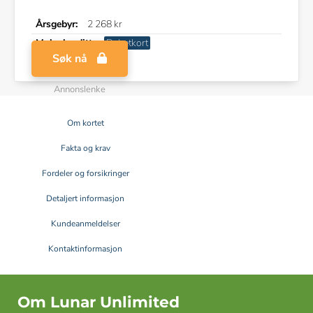
Årsgebyr:
2 268 kr
Maks kreditt:
Debetkort
Søk nå
Annonslenke
Om kortet
Fakta og krav
Fordeler og forsikringer
Detaljert informasjon
Kundeanmeldelser
Kontaktinformasjon
Om Lunar Unlimited