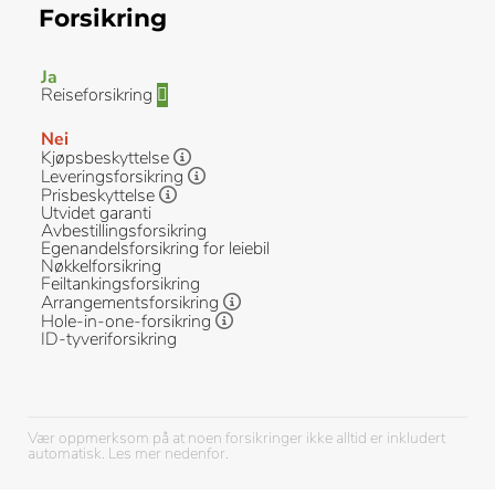
Forsikring
Ja
Reiseforsikring
Nei
Kjøpsbeskyttelse
Leveringsforsikring
Prisbeskyttelse
Utvidet garanti
Avbestillingsforsikring
Egenandelsforsikring for leiebil
Nøkkelforsikring
Feiltankingsforsikring
Arrangementsforsikring
Hole-in-one-forsikring
ID-tyveriforsikring
Vær oppmerksom på at noen forsikringer ikke alltid er inkludert
automatisk. Les mer nedenfor.