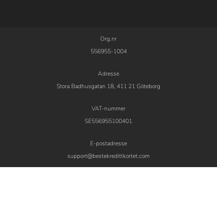
Org.nr
556955-1004
Adresse
Stora Badhusgatan 18, 411 21 Göteborg
VAT-nummer
SE556955100401
E-postadresse
support@bestekredittkortet.com