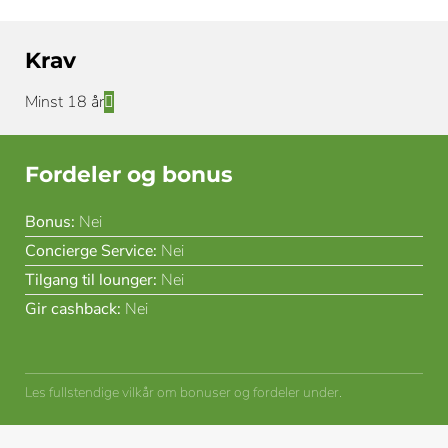
Krav
Minst 18 år
Fordeler og bonus
Bonus:
Nei
Concierge Service:
Nei
Tilgang til lounger:
Nei
Gir cashback:
Nei
Les fullstendige vilkår om bonuser og fordeler under.